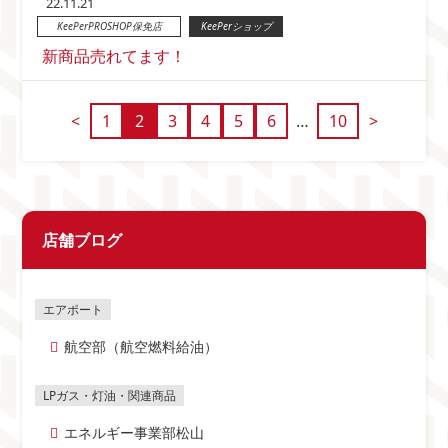
22.11.21
KeePerPROSHOP保免店
KeePerショップ
新商品売れてます！
<
1
2
3
4
5
6
…
10
>
店舗ブログ
航空部（航空燃料給油）
エネルギー事業部松山